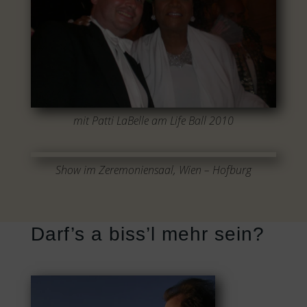
mit Patti LaBelle am Life Ball 2010
Show im Zeremoniensaal, Wien – Hofburg
Darf’s a biss’l mehr sein?