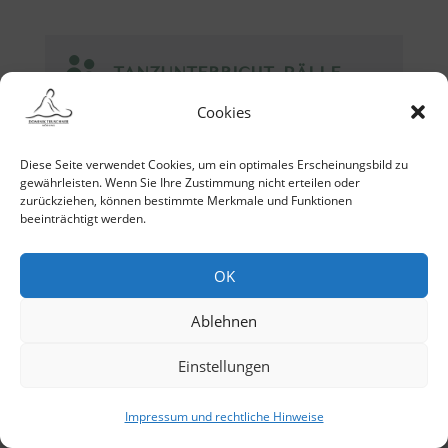

TANZUNTERRICHT, BÄLLE
Cookies
Ausbildung
zum
diplomierten Tanzmeister an
der Fachschule des
Diese Seite verwendet Cookies, um ein optimales Erscheinungsbild zu
gewährleisten. Wenn Sie Ihre Zustimmung nicht erteilen oder
Verbandes der Tanzlehrer
zurückziehen, können bestimmte Merkmale und Funktionen
Wiens VTW
(nunmehr
beeinträchtigt werden.
Tanzlehrakademie des VTW)
Unterricht in
OK
Gesellschaftstänzen
in der
Tanzschule Elmayer und
Ablehnen
privat
Einstellungen
Choreographien für diverse
Balleröffnungen
im In- und
Impressum und rechtliche Hinweise
Ausland, darunter
Ball der