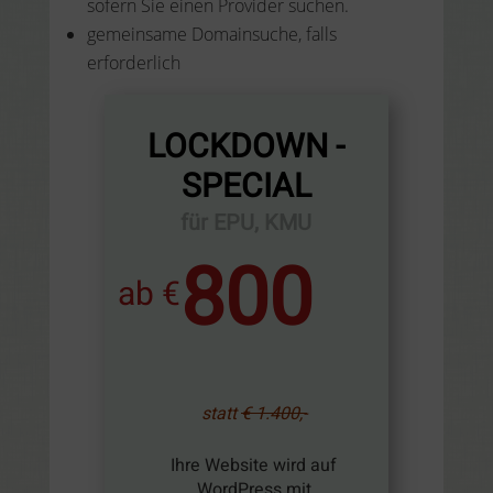
sofern Sie einen Provider suchen.
gemeinsame Domainsuche, falls
erforderlich
LOCKDOWN -
SPECIAL
für EPU, KMU
800
ab €
statt
€ 1.400,-
Ihre Website wird auf
WordPress mit