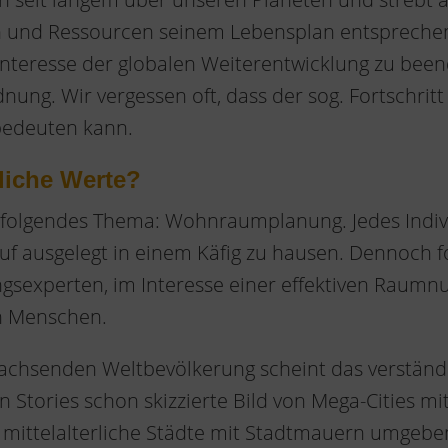
en und Ressourcen seinem Lebensplan entspreche
teresse der globalen Weiterentwicklung zu beend
nung. Wir vergessen oft, dass der sog. Fortschritt
bedeuten kann.
iche Werte?
l folgendes Thema: Wohnraumplanung. Jedes Indi
auf ausgelegt in einem Käfig zu hausen. Dennoch fo
ngsexperten, im Interesse einer effektiven Raum
n Menschen.
chsenden Weltbevölkerung scheint das verständl
on Stories schon skizzierte Bild von Mega-Cities mit
 mittelalterliche Städte mit Stadtmauern umgeb