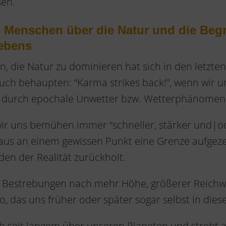
sen.
 Menschen über die Natur und die Beg
ebens
, die Natur zu dominieren hat sich in den letzte
uch behaupten: “Karma strikes back!”, wenn wir u
 durch epochale Unwetter bzw. Wetterphänomen
 wir uns bemühen immer “schneller, stärker und|o
aus an einem gewissen Punkt eine Grenze aufgeze
en der Realität zurückholt.
len Bestrebungen nach mehr Höhe, größerer Reichw
o, das uns früher oder später sogar selbst in dies
h seit langem über unseren Planeten und strebt 