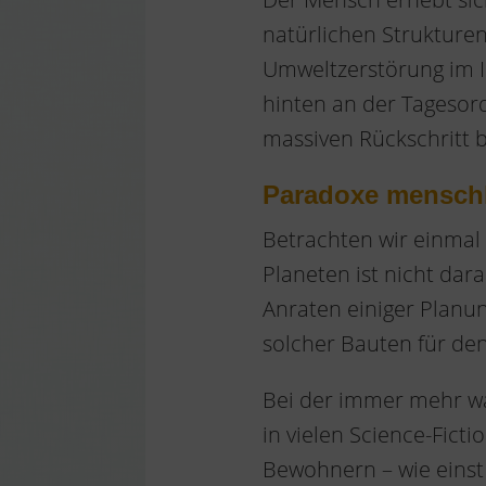
natürlichen Struktur
Umweltzerstörung im In
hinten an der Tagesord
massiven Rückschritt 
Paradoxe menschl
Betrachten wir einma
Planeten ist nicht dar
Anraten einiger Planu
solcher Bauten für de
Bei der immer mehr wa
in vielen Science-Ficti
Bewohnern – wie einst