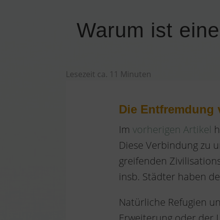
Warum ist eine
Lesezeit ca.
11
Minuten
Die Entfremdung 
Im
vorherigen Artikel
h
Diese Verbindung zu un
greifenden Zivilisati
insb. Städter haben de
Natürliche Refugien u
Erweiterung oder der La