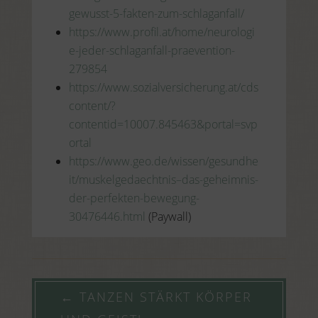
gewusst-5-fakten-zum-schlaganfall/
https://www.profil.at/home/neurologi
e-jeder-schlaganfall-praevention-
279854
https://www.sozialversicherung.at/cds
content/?
contentid=10007.845463&portal=svp
ortal
https://www.geo.de/wissen/gesundhe
it/muskelgedaechtnis–das-geheimnis-
der-perfekten-bewegung-
30476446.html
(Paywall)
←
TANZEN STÄRKT KÖRPER