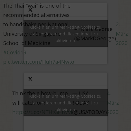
The Thai "wai" is one of the
recommended alternatives
to handshake per National
2.
Klicke hier, um Marketing-Cookies zu
— Mark George
University of Singapore
März
akzeptieren und diesen Inhalt zu
(@MarkDGeorge)
aktivieren
School of Medicine
2020
#Covid19
pic.twitter.com/Huh7a4Nwto
Think the elbow-bump
— USA
4.
Klicke hier, um Marketing-Cookies zu
will catch on?
TODAY
März
akzeptieren und diesen Inhalt zu
aktivieren
https://t.co/NTHtGHnVvi
(@USATODAY)
2020