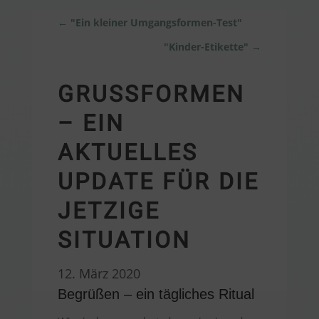
←
"Ein kleiner Umgangsformen-Test"
"Kinder-Etikette"
→
GRUSSFORMEN –
EIN A
KTUELLES U
PDATE FÜR DIE J
ETZIGE S
ITUATION
12. März 2020
Begrüßen – ein tägliches Ritual